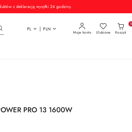
w z deklaracją wysyłki 24 godziny.
|
PL
PLN
Moje konto
Ulubione
Koszyk
K POWER PRO 13 1600W