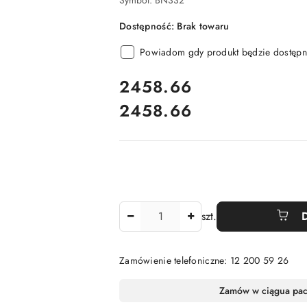
Symbol:
BN332
Dostępność:
Brak towaru
Powiadom gdy produkt będzie dostępn
cena:
2458.66
2458.66
Cena:
Ilość
szt.
Zamówienie telefoniczne: 12 200 59 26
Dostępność
Zamów w ciągu
a pa