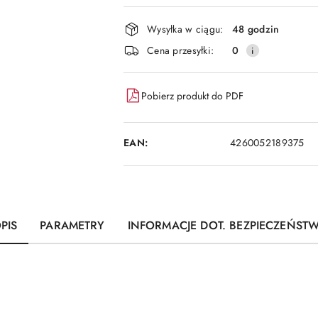
i
dostawa
Wysyłka w ciągu:
48 godzin
Cena przesyłki:
0
Pobierz produkt do PDF
EAN:
4260052189375
PIS
PARAMETRY
INFORMACJE DOT. BEZPIECZEŃST