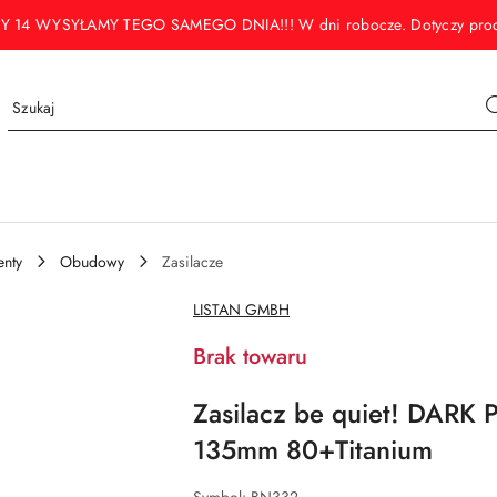
WYSYŁAMY TEGO SAMEGO DNIA!!! W dni robocze. Dotyczy produktó
nty
Obudowy
Zasilacze
NAZWA
LISTAN GMBH
PRODUCENTA:
Brak towaru
Zasilacz be quiet! DAR
135mm 80+Titanium