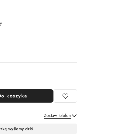
y
Do koszyka
Zostaw telefon
Wyślij
czkę wyślemy dziś