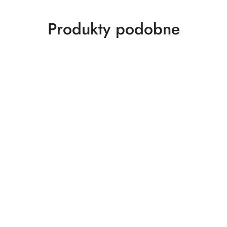
Produkty
Produkty podobne
o
statusie: