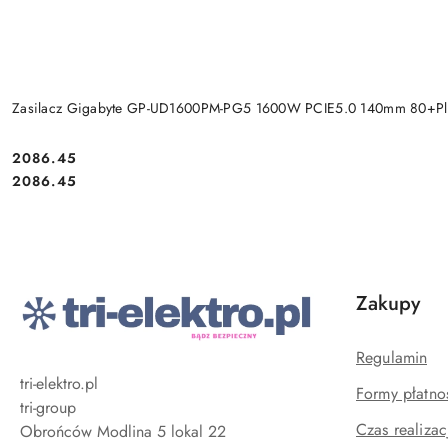
Zasilacz Gigabyte GP-UD1600PM-PG5 1600W PCIE5.0 140mm 80+Pl
Cena:
2086.45
Cena:
2086.45
Zakupy
Regulamin
tri-elektro.pl
Formy płatno
tri-group
Czas realizac
Obrońców Modlina 5 lokal 22