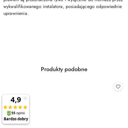
wykwalifikowanego instalatora, posiadającego odpowiednie
uprawnienia.
Produkty
Produkty podobne
Pomiń karuzelę produktów
o
statusie: