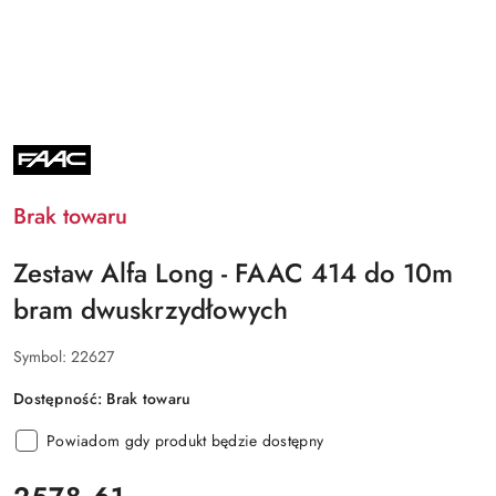
NAZWA
PRODUCENTA:
FAAC
Brak towaru
Zestaw Alfa Long - FAAC 414 do 10m
bram dwuskrzydłowych
Symbol:
22627
Dostępność:
Brak towaru
Powiadom gdy produkt będzie dostępny
cena: