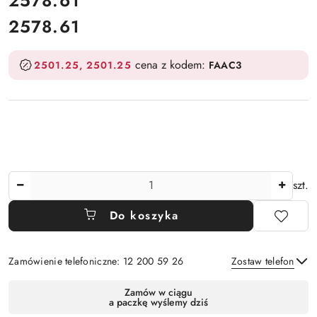
2578.61
2578.61
Cena:
cena z kodem:
2501.25
2501.25
FAAC3
Ilość
szt.
Do koszyka
Zamówienie telefoniczne: 12 200 59 26
Zostaw telefon
Dostępność
Zamów w ciągu
a paczkę wyślemy dziś
i