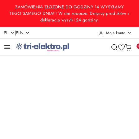
Przejdź do treści głównej
Przejdź do wyszukiwarki
Przejdź do moje konto
Przejdź do menu głównego
Przejdź do opisu produktu
Przejdź do stopki
ZAMÓWIENIA ZŁOZONE DO GODZINY 14 WYSYŁAMY
TEGO SAMEGO DNIA!!! W dni robocze. Dotyczy produktów z
deklaracją wysyłki 24 godziny.
|
PL
PLN
Moje konto