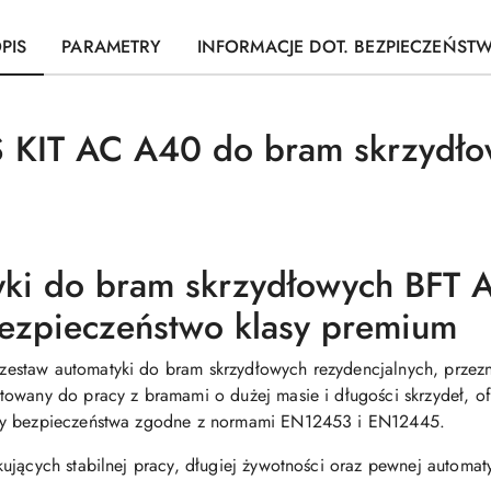
PIS
PARAMETRY
INFORMACJE DOT. BEZPIECZEŃST
 KIT AC A40 do bram skrzydło
yki do bram skrzydłowych
BFT
A
 bezpieczeństwo klasy premium
staw automatyki do bram skrzydłowych rezydencjalnych, przezn
towany do pracy z bramami o dużej masie i długości skrzydeł, o
emy bezpieczeństwa zgodne z normami EN12453 i EN12445.
ujących stabilnej pracy, długiej żywotności oraz pewnej automat