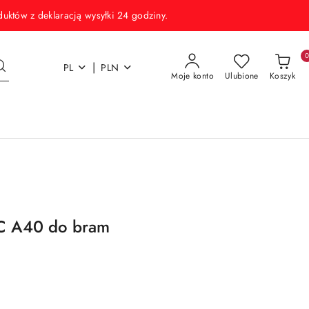
w z deklaracją wysyłki 24 godziny.
|
PL
PLN
Moje konto
Ulubione
Koszyk
C A40 do bram