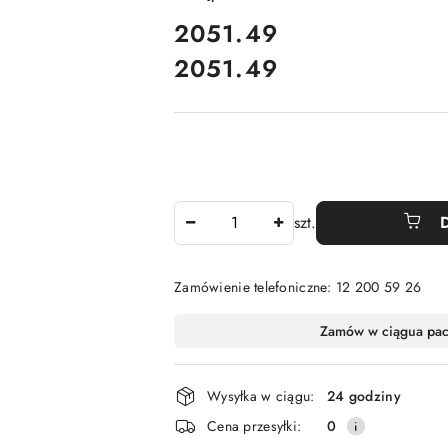
cena:
2051.49
2051.49
Cena:
Ilość
szt.
Zamówienie telefoniczne: 12 200 59 26
Dostępność
Zamów w ciągu
a pa
i
dostawa
Wysyłka w ciągu:
24 godziny
Cena przesyłki:
0