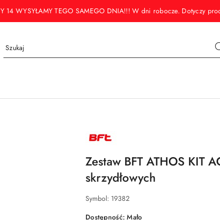
WYSYŁAMY TEGO SAMEGO DNIA!!! W dni robocze. Dotyczy produktó
NAZWA
PRODUCENTA:
BFT
Zestaw BFT ATHOS KIT A
skrzydłowych
Symbol:
19382
Dostępność:
Mało