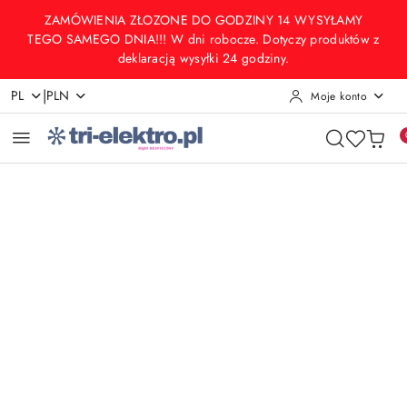
Przejdź do treści głównej
Przejdź do wyszukiwarki
Przejdź do moje konto
Przejdź do menu głównego
Przejdź do opisu produktu
Przejdź do stopki
ZAMÓWIENIA ZŁOZONE DO GODZINY 14 WYSYŁAMY
TEGO SAMEGO DNIA!!! W dni robocze. Dotyczy produktów z
deklaracją wysyłki 24 godziny.
|
PL
PLN
Moje konto