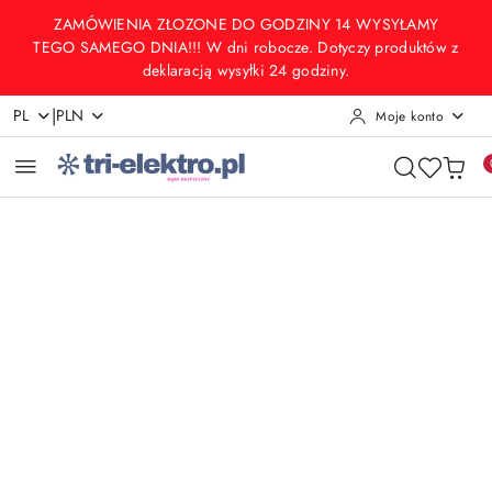
Przejdź do treści głównej
Przejdź do wyszukiwarki
Przejdź do moje konto
Przejdź do menu głównego
Przejdź do opisu produktu
Przejdź do stopki
ZAMÓWIENIA ZŁOZONE DO GODZINY 14 WYSYŁAMY
TEGO SAMEGO DNIA!!! W dni robocze. Dotyczy produktów z
deklaracją wysyłki 24 godziny.
|
PL
PLN
Moje konto