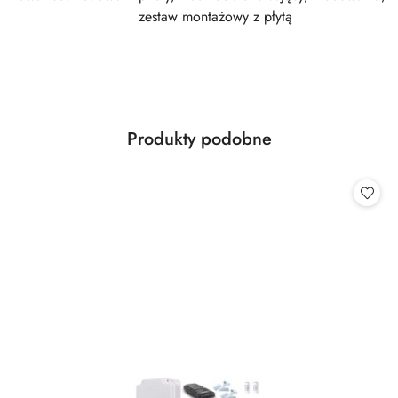
zestaw montażowy z płytą
Produkty
Produkty podobne
Pomiń karuzelę produktów
o
statusie: