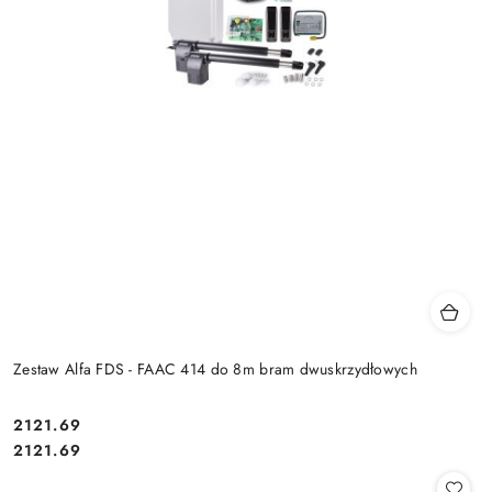
Zestaw Alfa FDS - FAAC 414 do 8m bram dwuskrzydłowych
Cena:
2121.69
Cena:
2121.69