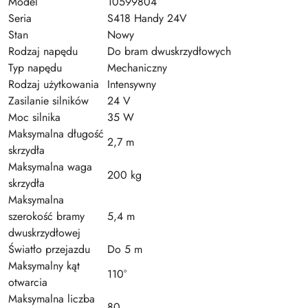
Model
10599804
Seria
S418 Handy 24V
Stan
Nowy
Rodzaj napędu
Do bram dwuskrzydłowych
Typ napędu
Mechaniczny
Rodzaj użytkowania
Intensywny
Zasilanie silników
24 V
Moc silnika
35 W
Maksymalna długość
2,7 m
skrzydła
Maksymalna waga
200 kg
skrzydła
Maksymalna
szerokość bramy
5,4 m
dwuskrzydłowej
Światło przejazdu
Do 5 m
Maksymalny kąt
110°
otwarcia
Maksymalna liczba
80