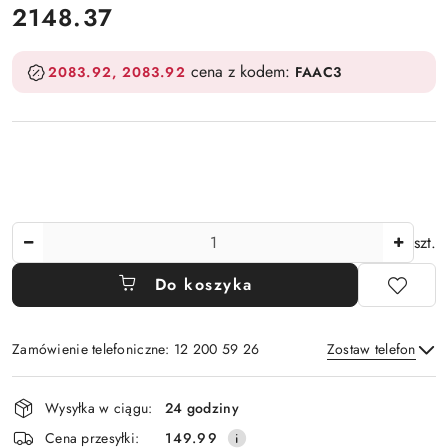
2148.37
Cena:
cena z kodem:
2083.92
2083.92
FAAC3
Ilość
szt.
Do koszyka
Zamówienie telefoniczne: 12 200 59 26
Zostaw telefon
Dostępność
Wysyłka w ciągu:
24 godziny
i
Wyślij
Cena przesyłki:
149.99
dostawa