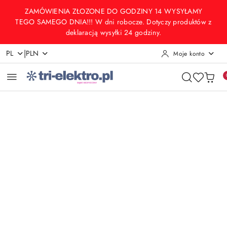
Przejdź do treści głównej
Przejdź do wyszukiwarki
Przejdź do moje konto
Przejdź do menu głównego
Przejdź do opisu produktu
Przejdź do stopki
ZAMÓWIENIA ZŁOZONE DO GODZINY 14 WYSYŁAMY
TEGO SAMEGO DNIA!!! W dni robocze. Dotyczy produktów z
deklaracją wysyłki 24 godziny.
|
PL
PLN
Moje konto