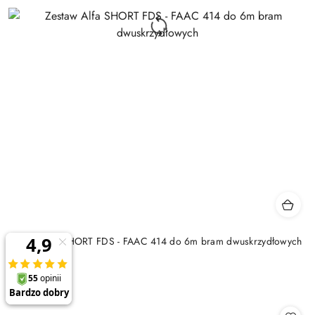
Zestaw Alfa SHORT FDS - FAAC 414 do 6m bram dwuskrzydłowych
Cena:
1993.18
Cena:
1993.18