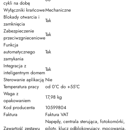
cykli na dobę
Wyłączniki krańcowe
Mechaniczne
Blokady otwarcia i
Tak
zamknięcia
Zabezpieczenie
Tak
przeciwzgnieceniowe
Funkcja
automatycznego
Tak
zamykania
Integracja z
Tak
inteligentnym domem
Sterowanie aplikacją
Nie
Temperatura pracy
od 0°C do +55°C
Waga z
17,98 kg
opakowaniem
Kod producenta
10599804
Faktura
Faktura VAT
Napędy, centrala sterująca, fotokomórki,
Zawartość zestawu
piloty, klucz odblokowujący, mocowania,