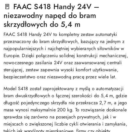
🚪 FAAC S418 Handy 24V –
niezawodny napęd do bram
skrzydłowych do 5,4 m
FAAC S418 Handy 24V to kompletny zestaw automatyki
przeznaczony do bram skrzydłowych, bazujący na jednym z
najpopularniejszych i najchętniej wybieranych siłowników w
Europie. Dzięki połączeniu solidnej konstrukcji mechanicznej,
nowoczesnego zasilania 24V oraz zaawansowanej centrali
sterującej, zestaw zapewnia wysoki komfort użytkowania,
bezpieczeństwo oraz niezawodną pracę przez wiele lat.
Model S418 został zaprojektowany z myślą o automatyzacji
bram dwuskrzydłowych o łącznej szerokości do 5,4 m, gdzie
długość pojedynczego skrzydła nie przekracza 2,7 m, a jego
masa wynosi maksymalnie 200 kg. To rozwiązanie doskonale
sprawdza się zarówno na posesjach prywatnych, jak i w
miejscach o zwiększonej liczbie cykli otwierania i zamykania,
takich jak wspólnoty mieszkaniowe, firmy czy obiekty