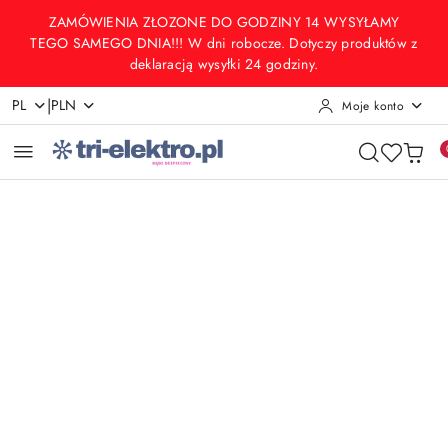
Przejdź do treści głównej
Przejdź do wyszukiwarki
Przejdź do moje konto
Przejdź do menu głównego
Przejdź do opisu produktu
Przejdź do stopki
ZAMÓWIENIA ZŁOZONE DO GODZINY 14 WYSYŁAMY
TEGO SAMEGO DNIA!!! W dni robocze. Dotyczy produktów z
deklaracją wysyłki 24 godziny.
|
PL
PLN
Moje konto