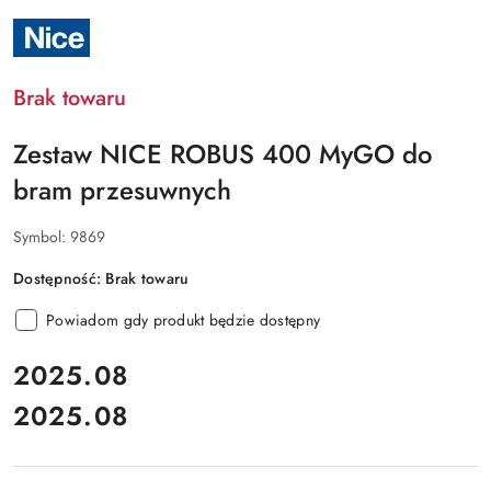
NAZWA
PRODUCENTA:
NICE
Brak towaru
Zestaw NICE ROBUS 400 MyGO do
bram przesuwnych
Symbol:
9869
Dostępność:
Brak towaru
Powiadom gdy produkt będzie dostępny
cena:
2025.08
2025.08
Cena: