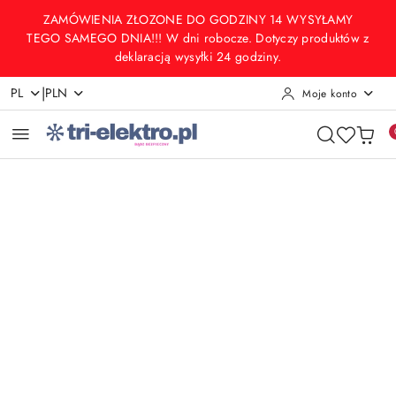
Przejdź do treści głównej
Przejdź do wyszukiwarki
Przejdź do moje konto
Przejdź do menu głównego
Przejdź do opisu produktu
Przejdź do stopki
ZAMÓWIENIA ZŁOZONE DO GODZINY 14 WYSYŁAMY
TEGO SAMEGO DNIA!!! W dni robocze. Dotyczy produktów z
deklaracją wysyłki 24 godziny.
|
PL
PLN
Moje konto