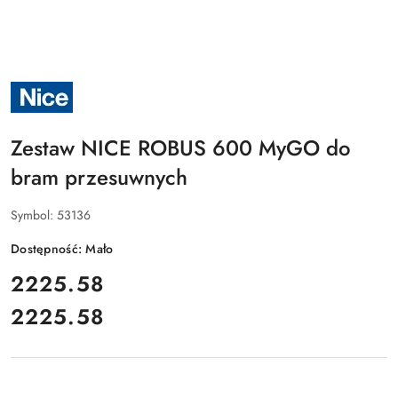
NAZWA
PRODUCENTA:
NICE
Zestaw NICE ROBUS 600 MyGO do
bram przesuwnych
Symbol:
53136
Dostępność:
Mało
cena:
2225.58
2225.58
Cena: