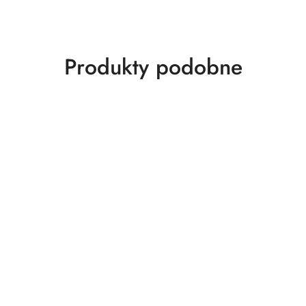
Produkty
Produkty podobne
o
statusie: