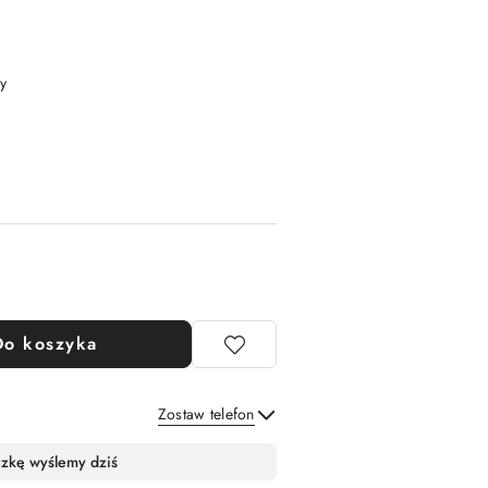
y
Do koszyka
Zostaw telefon
Wyślij
czkę wyślemy dziś