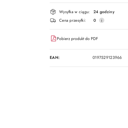
i
dostawa
Wysyłka w ciągu:
24 godziny
Cena przesyłki:
0
Pobierz produkt do PDF
EAN:
0197529123966