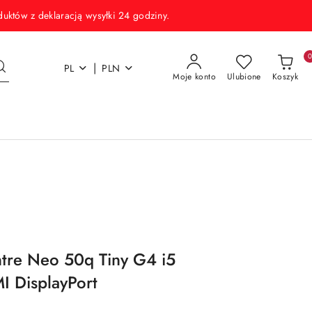
w z deklaracją wysyłki 24 godziny.
|
PL
PLN
Moje konto
Ulubione
Koszyk
tre Neo 50q Tiny G4 i5
 DisplayPort