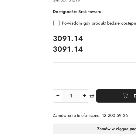
Symbol:
51299
Dostępność:
Brak towaru
Powiadom gdy produkt będzie dostępn
cena:
3091.14
3091.14
Cena:
Ilość
szt.
Zamówienie telefoniczne: 12 200 59 26
Dostępność
Zamów w ciągu
a pa