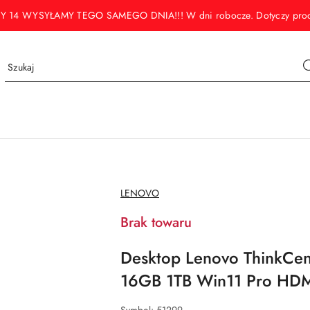
WYSYŁAMY TEGO SAMEGO DNIA!!! W dni robocze. Dotyczy produktó
NAZWA
LENOVO
PRODUCENTA:
Brak towaru
Desktop Lenovo ThinkCen
16GB 1TB Win11 Pro HDMI