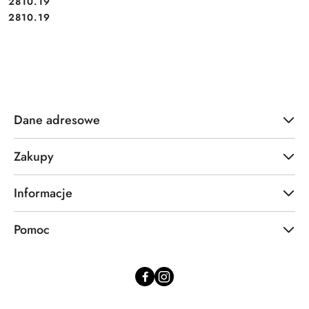
Cena:
2810.19
Cena:
2810.19
Dane adresowe
Zakupy
Informacje
Pomoc