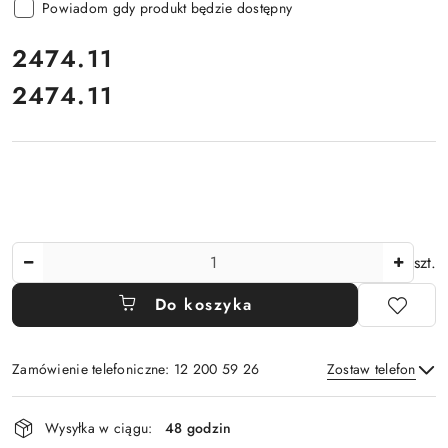
Powiadom gdy produkt będzie dostępny
cena:
2474.11
2474.11
Cena:
Ilość
szt.
Do koszyka
Zamówienie telefoniczne: 12 200 59 26
Zostaw telefon
Dostępność
Wysyłka w ciągu:
48 godzin
i