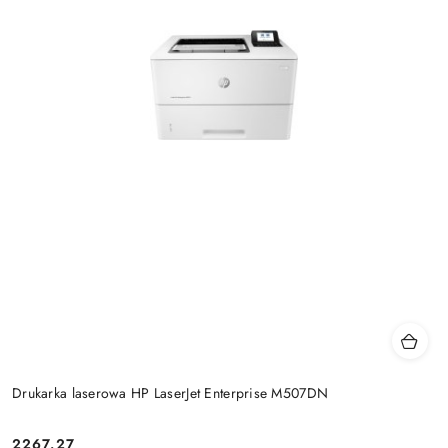
Drukarka laserowa HP LaserJet Enterprise M507DN
Cena:
2267.27