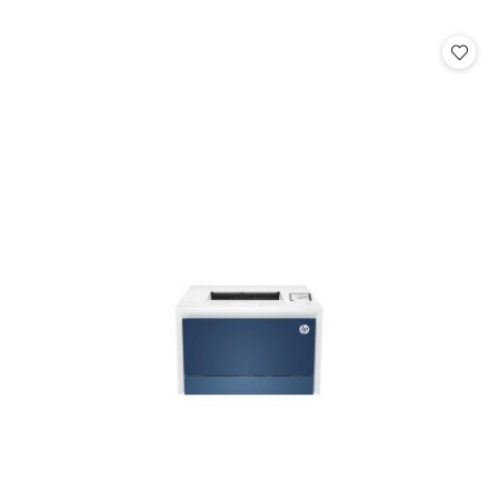
o
statusie: