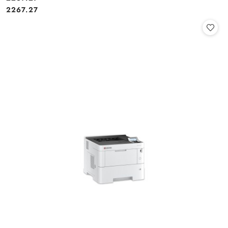
Cena:
2267.27