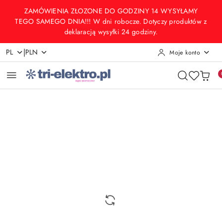
Przejdź do treści głównej
Przejdź do wyszukiwarki
Przejdź do moje konto
Przejdź do menu głównego
Przejdź do opisu produktu
Przejdź do stopki
ZAMÓWIENIA ZŁOZONE DO GODZINY 14 WYSYŁAMY
TEGO SAMEGO DNIA!!! W dni robocze. Dotyczy produktów z
deklaracją wysyłki 24 godziny.
|
PL
PLN
Moje konto