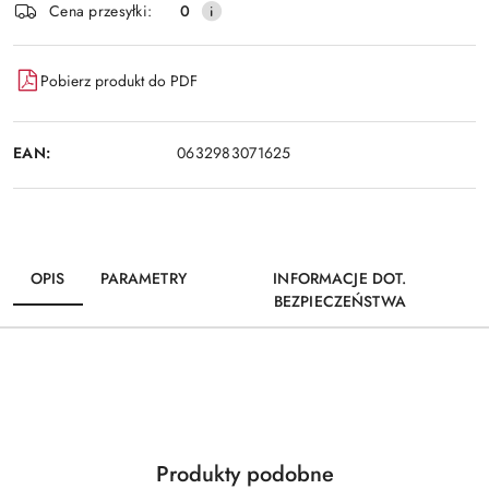
Wyślij
Cena przesyłki:
0
dostawa
Pobierz produkt do PDF
EAN:
0632983071625
OPIS
PARAMETRY
INFORMACJE DOT.
BEZPIECZEŃSTWA
Produkty
Produkty podobne
Pomiń karuzelę produktów