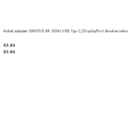
Kabel adapter DIGITUS 8K 30Hz USB Typ C/DisplayPort dwukierunk
Cena:
83.86
Cena:
83.86