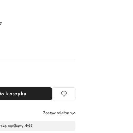
y
Do koszyka
Zostaw telefon
Wyślij
czkę wyślemy dziś