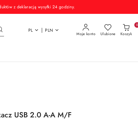
w z deklaracją wysyłki 24 godziny.
|
PL
PLN
Moje konto
Ulubione
Koszyk
żacz USB 2.0 A-A M/F