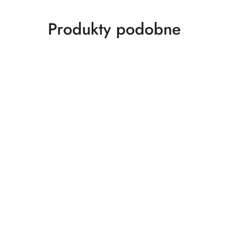
Produkty
Produkty podobne
o
statusie: