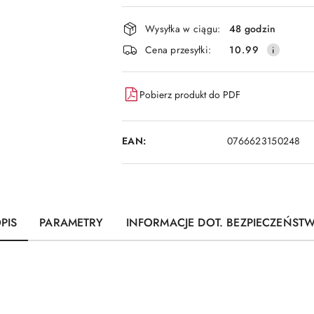
i
dostawa
Wysyłka w ciągu:
48 godzin
Cena przesyłki:
10.99
Pobierz produkt do PDF
EAN:
0766623150248
PIS
PARAMETRY
INFORMACJE DOT. BEZPIECZEŃST