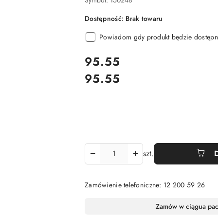
Symbol:
150248
Dostępność:
Brak towaru
Powiadom gdy produkt będzie dostępn
cena:
95.55
95.55
Cena:
Ilość
szt.
Zamówienie telefoniczne: 12 200 59 26
Dostępność
Zamów w ciągu
a pa