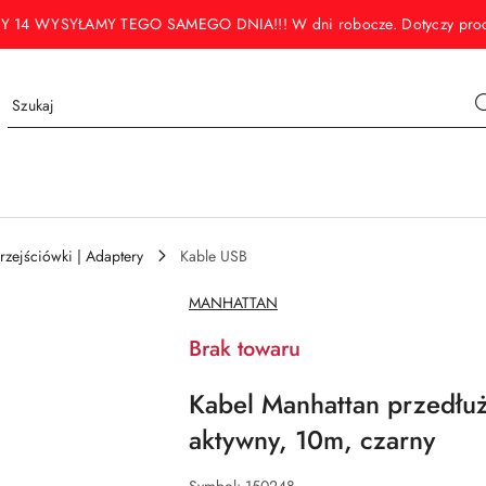
WYSYŁAMY TEGO SAMEGO DNIA!!! W dni robocze. Dotyczy produktó
Przejściówki | Adaptery
Kable USB
NAZWA
MANHATTAN
PRODUCENTA:
Brak towaru
Kabel Manhattan przedłu
aktywny, 10m, czarny