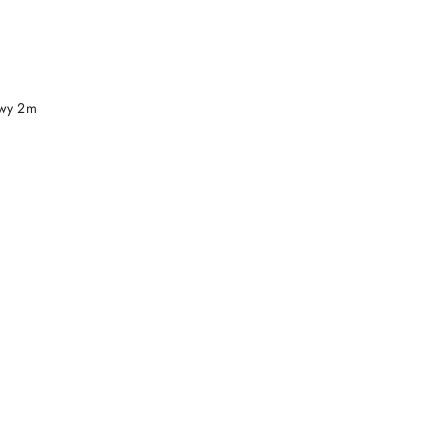
DO KOSZYKA
owy 2m