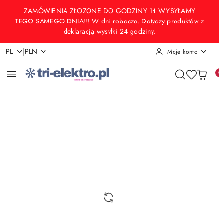
Przejdź do treści głównej
Przejdź do wyszukiwarki
Przejdź do moje konto
Przejdź do menu głównego
Przejdź do opisu produktu
Przejdź do stopki
ZAMÓWIENIA ZŁOZONE DO GODZINY 14 WYSYŁAMY
TEGO SAMEGO DNIA!!! W dni robocze. Dotyczy produktów z
deklaracją wysyłki 24 godziny.
|
PL
PLN
Moje konto