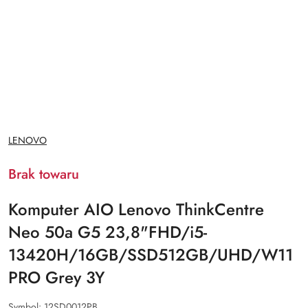
NAZWA
LENOVO
PRODUCENTA:
Brak towaru
Komputer AIO Lenovo ThinkCentre
Neo 50a G5 23,8"FHD/i5-
13420H/16GB/SSD512GB/UHD/W11
PRO Grey 3Y
Symbol:
12SD0012PB