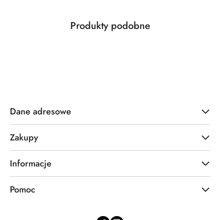
Produkty
Produkty podobne
Pomiń karuzelę produktów
o
statusie:
Dane adresowe
Zakupy
Informacje
Pomoc