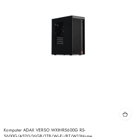
Komputer ADAX VERSO WXIHR5600G R5-
5600G/A520/16GB/1TB/Wi-Fi/BT/W11Home