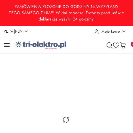
Przejdź do treści głównej
Przejdź do wyszukiwarki
Przejdź do moje konto
Przejdź do menu głównego
Przejdź do opisu produktu
Przejdź do stopki
ZAMÓWIENIA ZŁOZONE DO GODZINY 14 WYSYŁAMY
TEGO SAMEGO DNIA!!! W dni robocze. Dotyczy produktów z
deklaracją wysyłki 24 godziny.
|
PL
PLN
Moje konto