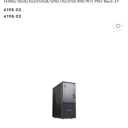
14400/16GB/SSD512GB/UHD730/DVD-RW/W11 PRO Black 3Y
Cena:
4198.02
Cena:
4198.02