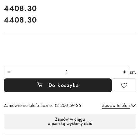
cena:
4408.30
4408.30
Cena:
Ilość
szt.
Do koszyka
Zamówienie telefoniczne: 12 200 59 26
Zostaw telefon
Dostępność
Zamów w ciągu
a paczkę wyślemy dziś
i
Wyślij
dostawa