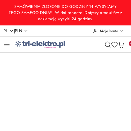
Przejdź do treści głównej
Przejdź do wyszukiwarki
Przejdź do moje konto
Przejdź do menu głównego
Przejdź do opisu produktu
Przejdź do stopki
ZAMÓWIENIA ZŁOZONE DO GODZINY 14 WYSYŁAMY
TEGO SAMEGO DNIA!!! W dni robocze. Dotyczy produktów z
deklaracją wysyłki 24 godziny.
|
PL
PLN
Moje konto