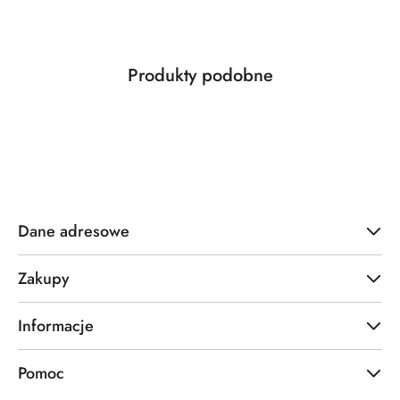
Produkty
Produkty podobne
Pomiń karuzelę produktów
o
statusie:
Dane adresowe
Zakupy
Informacje
Pomoc