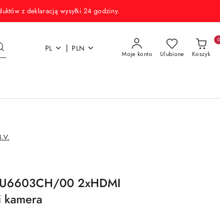
w z deklaracją wysyłki 24 godziny.
|
PL
PLN
Moje konto
Ulubione
Koszyk
.V.
4B2U6603CH/00 2xHDMI
i kamera