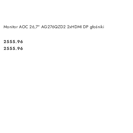
Monitor AOC 26,7" AG276QZD2 2xHDMI DP głośniki
Cena:
2555.96
Cena:
2555.96