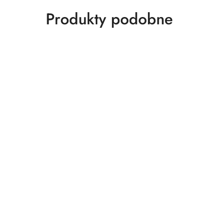
Produkty
Produkty podobne
o
statusie: