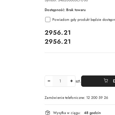
Symbol:
34B2U6603CH/00
Dostępność:
Brak towaru
Powiadom gdy produkt będzie dostępn
cena:
2956.21
2956.21
Cena:
Ilość
szt.
Zamówienie telefoniczne: 12 200 59 26
Dostępność
Wysyłka w ciągu:
48 godzin