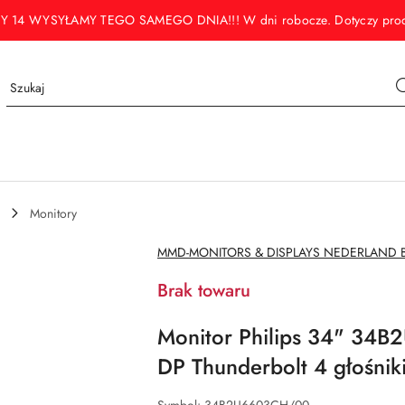
WYSYŁAMY TEGO SAMEGO DNIA!!! W dni robocze. Dotyczy produktó
Monitory
NAZWA
MMD-MONITORS & DISPLAYS NEDERLAND B
PRODUCENTA:
Brak towaru
Monitor Philips 34" 3
DP Thunderbolt 4 głośnik