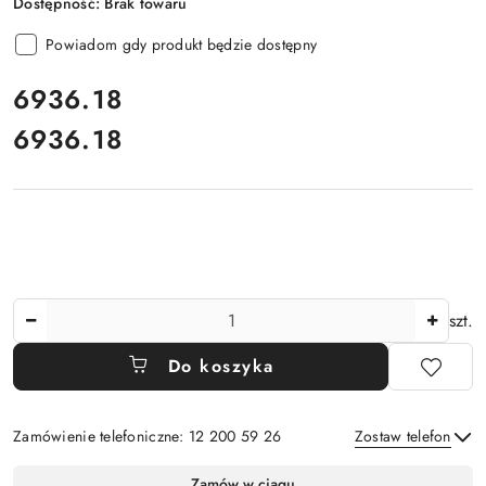
Dostępność:
Brak towaru
Powiadom gdy produkt będzie dostępny
cena:
6936.18
6936.18
Cena:
Ilość
szt.
Do koszyka
Zamówienie telefoniczne: 12 200 59 26
Zostaw telefon
Dostępność
Zamów w ciągu