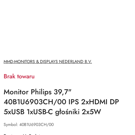
NAZWA
MMD-MONITORS & DISPLAYS NEDERLAND B.V.
PRODUCENTA:
Brak towaru
Monitor Philips 39,7"
40B1U6903CH/00 IPS 2xHDMI DP
5xUSB 1xUSB-C głośniki 2x5W
Symbol:
40B1U6903CH/00