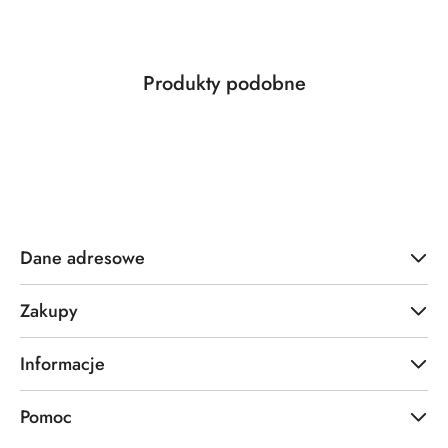
Produkty
Produkty podobne
Pomiń karuzelę produktów
o
statusie:
Dane adresowe
Zakupy
Informacje
Pomoc