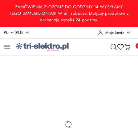
Przejdź do treści głównej
Przejdź do wyszukiwarki
Przejdź do moje konto
Przejdź do menu głównego
Przejdź do opisu produktu
Przejdź do stopki
ZAMÓWIENIA ZŁOZONE DO GODZINY 14 WYSYŁAMY
TEGO SAMEGO DNIA!!! W dni robocze. Dotyczy produktów z
deklaracją wysyłki 24 godziny.
|
PL
PLN
Moje konto