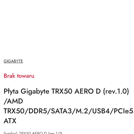
NAZWA
GIGABYTE
PRODUCENTA:
Brak towaru
Płyta Gigabyte TRX50 AERO D (rev.1.0)
/AMD
TRX50/DDR5/SATA3/M.2/USB4/PCIe5.0
ATX
Symbol:
TRX50 AERO D (rev.1.0)