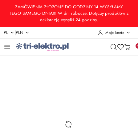
Przejdź do treści głównej
Przejdź do wyszukiwarki
Przejdź do moje konto
Przejdź do menu głównego
Przejdź do opisu produktu
Przejdź do stopki
ZAMÓWIENIA ZŁOZONE DO GODZINY 14 WYSYŁAMY
TEGO SAMEGO DNIA!!! W dni robocze. Dotyczy produktów z
deklaracją wysyłki 24 godziny.
|
PL
PLN
Moje konto