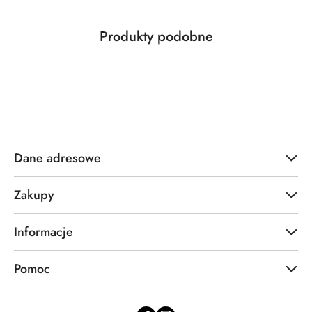
Produkty
Produkty podobne
Pomiń karuzelę produktów
o
statusie:
Dane adresowe
Zakupy
Informacje
Pomoc