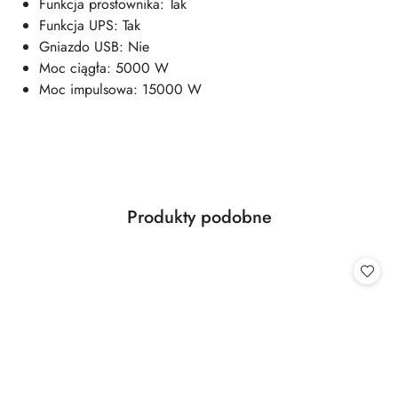
Funkcja prostownika: Tak
Funkcja UPS: Tak
Gniazdo USB: Nie
Moc ciągła: 5000 W
Moc impulsowa: 15000 W
Produkty
Produkty podobne
Pomiń karuzelę produktów
o
statusie: