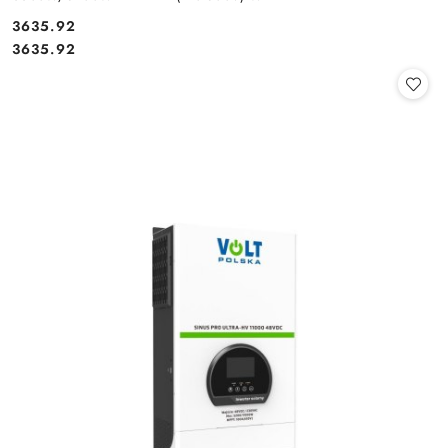
Cena:
3635.92
Cena:
3635.92