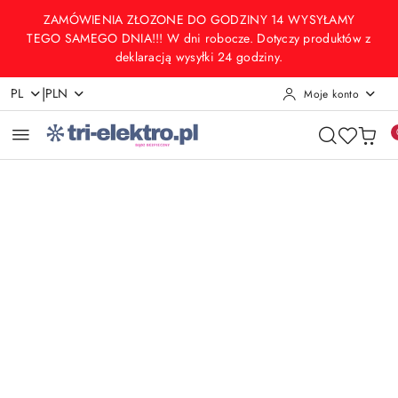
Przejdź do treści głównej
Przejdź do wyszukiwarki
Przejdź do moje konto
Przejdź do menu głównego
Przejdź do opisu produktu
Przejdź do stopki
ZAMÓWIENIA ZŁOZONE DO GODZINY 14 WYSYŁAMY
TEGO SAMEGO DNIA!!! W dni robocze. Dotyczy produktów z
deklaracją wysyłki 24 godziny.
|
PL
PLN
Moje konto