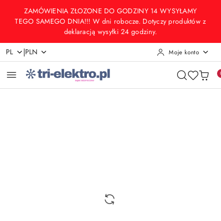
Przejdź do treści głównej
Przejdź do wyszukiwarki
Przejdź do moje konto
Przejdź do menu głównego
Przejdź do opisu produktu
Przejdź do stopki
ZAMÓWIENIA ZŁOZONE DO GODZINY 14 WYSYŁAMY
TEGO SAMEGO DNIA!!! W dni robocze. Dotyczy produktów z
deklaracją wysyłki 24 godziny.
|
PL
PLN
Moje konto