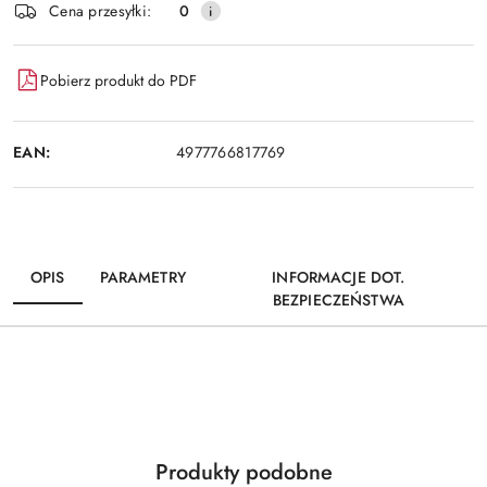
Wyślij
Cena przesyłki:
0
dostawa
Pobierz produkt do PDF
EAN:
4977766817769
OPIS
PARAMETRY
INFORMACJE DOT.
BEZPIECZEŃSTWA
Produkty
Produkty podobne
Pomiń karuzelę produktów