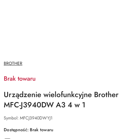
NAZWA
BROTHER
PRODUCENTA:
Brak towaru
Urządzenie wielofunkcyjne Brother
MFC-J3940DW A3 4 w 1
Symbol:
MFCJ3940DWYJ1
Dostępność:
Brak towaru