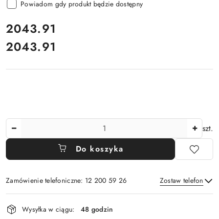
Powiadom gdy produkt będzie dostępny
cena:
2043.91
2043.91
Cena:
Ilość
szt.
Do koszyka
Zamówienie telefoniczne: 12 200 59 26
Zostaw telefon
Dostępność
Wysyłka w ciągu:
48 godzin
i