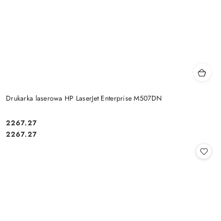
Drukarka laserowa HP LaserJet Enterprise M507DN
Cena:
2267.27
Cena:
2267.27