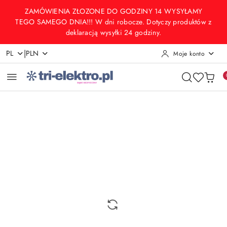
Przejdź do treści głównej
Przejdź do wyszukiwarki
Przejdź do moje konto
Przejdź do menu głównego
Przejdź do opisu produktu
Przejdź do stopki
ZAMÓWIENIA ZŁOZONE DO GODZINY 14 WYSYŁAMY
TEGO SAMEGO DNIA!!! W dni robocze. Dotyczy produktów z
deklaracją wysyłki 24 godziny.
|
PL
PLN
Moje konto