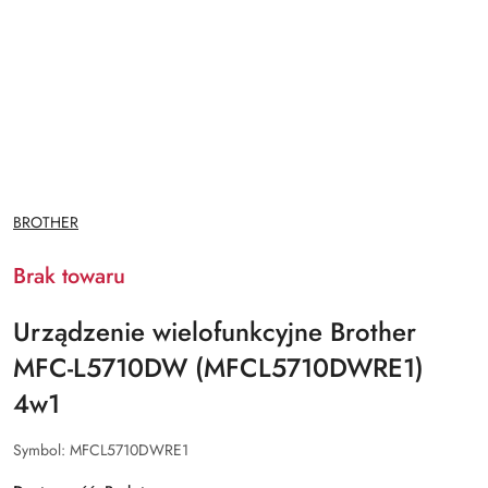
NAZWA
BROTHER
PRODUCENTA:
Brak towaru
Urządzenie wielofunkcyjne Brother
MFC-L5710DW (MFCL5710DWRE1)
4w1
Symbol:
MFCL5710DWRE1