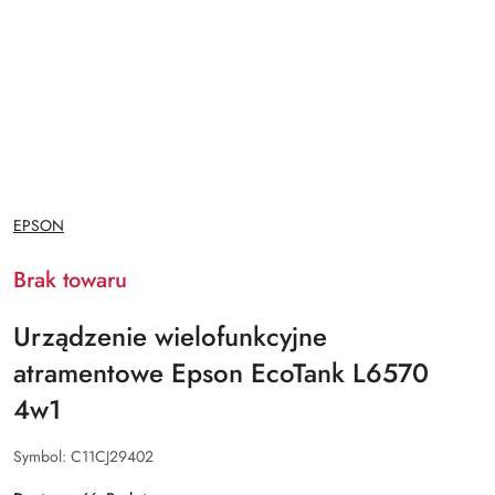
NAZWA
EPSON
PRODUCENTA:
Brak towaru
Urządzenie wielofunkcyjne
atramentowe Epson EcoTank L6570
4w1
Symbol:
C11CJ29402