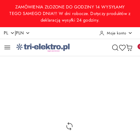
Przejdź do treści głównej
Przejdź do wyszukiwarki
Przejdź do moje konto
Przejdź do menu głównego
Przejdź do opisu produktu
Przejdź do stopki
ZAMÓWIENIA ZŁOZONE DO GODZINY 14 WYSYŁAMY
TEGO SAMEGO DNIA!!! W dni robocze. Dotyczy produktów z
deklaracją wysyłki 24 godziny.
|
PL
PLN
Moje konto