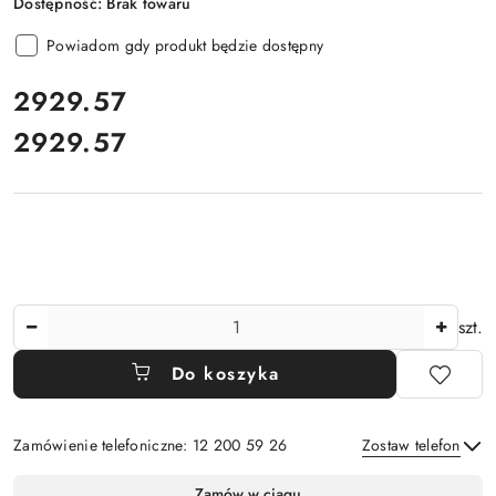
Dostępność:
Brak towaru
Powiadom gdy produkt będzie dostępny
cena:
2929.57
2929.57
Cena:
Ilość
szt.
Do koszyka
Zamówienie telefoniczne: 12 200 59 26
Zostaw telefon
Dostępność
Zamów w ciągu