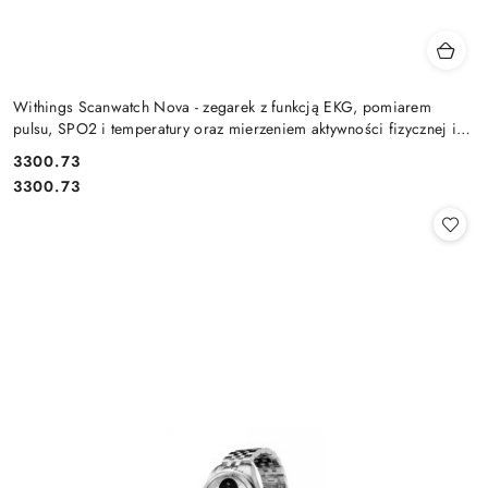
Withings Scanwatch Nova - zegarek z funkcją EKG, pomiarem
pulsu, SPO2 i temperatury oraz mierzeniem aktywności fizycznej i
snu (
Cena:
3300.73
Cena:
3300.73