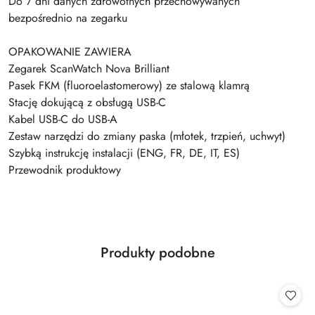
Do 7 dni danych zdrowotnych przechowywanych
bezpośrednio na zegarku
OPAKOWANIE ZAWIERA
Zegarek ScanWatch Nova Brilliant
Pasek FKM (fluoroelastomerowy) ze stalową klamrą
Stację dokującą z obsługą USB-C
Kabel USB-C do USB-A
Zestaw narzędzi do zmiany paska (młotek, trzpień, uchwyt)
Szybką instrukcję instalacji (ENG, FR, DE, IT, ES)
Przewodnik produktowy
Produkty
Produkty podobne
Pomiń karuzelę produktów
o
statusie: