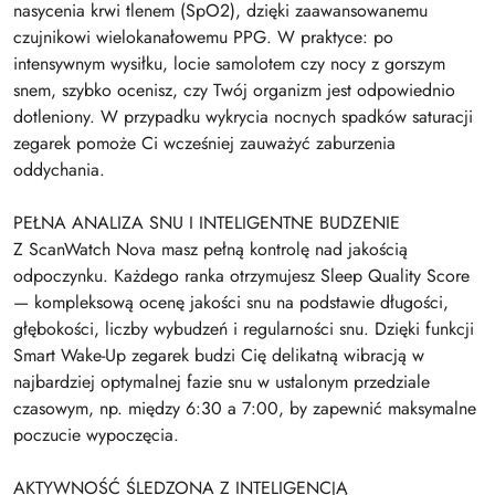
nasycenia krwi tlenem (SpO2), dzięki zaawansowanemu
czujnikowi wielokanałowemu PPG. W praktyce: po
intensywnym wysiłku, locie samolotem czy nocy z gorszym
snem, szybko ocenisz, czy Twój organizm jest odpowiednio
dotleniony. W przypadku wykrycia nocnych spadków saturacji
zegarek pomoże Ci wcześniej zauważyć zaburzenia
oddychania.
PEŁNA ANALIZA SNU I INTELIGENTNE BUDZENIE
Z ScanWatch Nova masz pełną kontrolę nad jakością
odpoczynku. Każdego ranka otrzymujesz Sleep Quality Score
— kompleksową ocenę jakości snu na podstawie długości,
głębokości, liczby wybudzeń i regularności snu. Dzięki funkcji
Smart Wake-Up zegarek budzi Cię delikatną wibracją w
najbardziej optymalnej fazie snu w ustalonym przedziale
czasowym, np. między 6:30 a 7:00, by zapewnić maksymalne
poczucie wypoczęcia.
AKTYWNOŚĆ ŚLEDZONA Z INTELIGENCJĄ