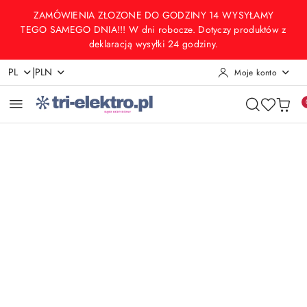
Przejdź do treści głównej
Przejdź do wyszukiwarki
Przejdź do moje konto
Przejdź do menu głównego
Przejdź do opisu produktu
Przejdź do stopki
ZAMÓWIENIA ZŁOZONE DO GODZINY 14 WYSYŁAMY
TEGO SAMEGO DNIA!!! W dni robocze. Dotyczy produktów z
deklaracją wysyłki 24 godziny.
|
PL
PLN
Moje konto