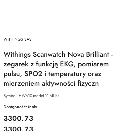
NAZWA
WITHINGS SAS
PRODUCENTA:
Withings Scanwatch Nova Brilliant -
zegarek z funkcją EKG, pomiarem
pulsu, SPO2 i temperatury oraz
mierzeniem aktywności fizyczn
Symbol:
HWA10-model 11-All-Int
Dostępność:
Mało
cena:
3300.73
3300.73
Cena: