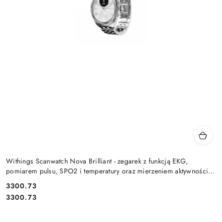
Withings Scanwatch Nova Brilliant - zegarek z funkcją EKG,
pomiarem pulsu, SPO2 i temperatury oraz mierzeniem aktywności
fizyczn
Cena:
3300.73
Cena:
3300.73