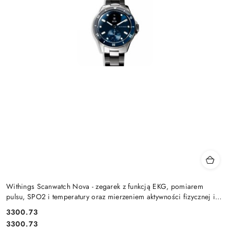
Withings Scanwatch Nova - zegarek z funkcją EKG, pomiarem
pulsu, SPO2 i temperatury oraz mierzeniem aktywności fizycznej i
snu (
Cena:
3300.73
Cena:
3300.73