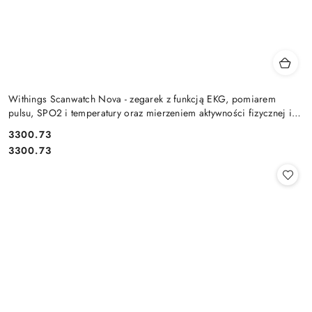
Withings Scanwatch Nova - zegarek z funkcją EKG, pomiarem
pulsu, SPO2 i temperatury oraz mierzeniem aktywności fizycznej i
snu (
Cena:
3300.73
Cena:
3300.73