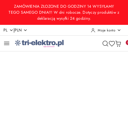
Przejdź do treści głównej
Przejdź do wyszukiwarki
Przejdź do moje konto
Przejdź do menu głównego
Przejdź do opisu produktu
Przejdź do stopki
ZAMÓWIENIA ZŁOZONE DO GODZINY 14 WYSYŁAMY
TEGO SAMEGO DNIA!!! W dni robocze. Dotyczy produktów z
deklaracją wysyłki 24 godziny.
|
PL
PLN
Moje konto