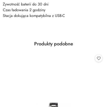
Żywotność baterii do 30 dni
Czas ładowania 2 godziny
Stacja dokująca kompatybilna z USB-C
Produkty
Produkty podobne
Pomiń karuzelę produktów
o
statusie: