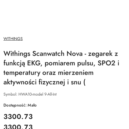
NAZWA
WITHINGS
PRODUCENTA:
Withings Scanwatch Nova - zegarek z
funkcją EKG, pomiarem pulsu, SPO2 i
temperatury oraz mierzeniem
aktywności fizycznej i snu (
Symbol:
HWA10-model 9-All-Int
Dostępność:
Mało
cena:
3300.73
3300.73
Cena: