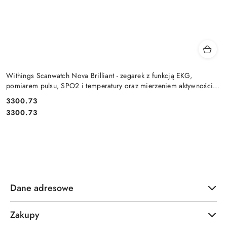
Withings Scanwatch Nova Brilliant - zegarek z funkcją EKG,
pomiarem pulsu, SPO2 i temperatury oraz mierzeniem aktywności
fizyczn
Cena:
3300.73
Cena:
3300.73
Dane adresowe
Zakupy