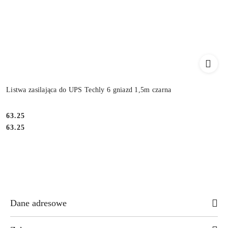
Listwa zasilająca do UPS Techly 6 gniazd 1,5m czarna
Cena:
63.25
Cena:
63.25
Dane adresowe