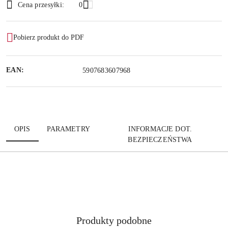
Wyślij
Cena przesyłki:
0
dostawa
Pobierz produkt do PDF
EAN:
5907683607968
OPIS
PARAMETRY
INFORMACJE DOT.
BEZPIECZEŃSTWA
Produkty
Produkty podobne
Pomiń karuzelę produktów