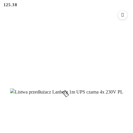
Cena:
125.38