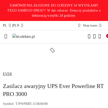
Przejdź do treści głównej
Przejdź do wyszukiwarki
Przejdź do moje konto
Przejdź do menu głównego
Przejdź do opisu produktu
Przejdź do stopki
ZAMÓWIENIA ZŁOZONE DO GODZINY 14 WYSYŁAMY
TEGO SAMEGO DNIA!!! W dni robocze. Dotyczy produktów z
deklaracją wysyłki 24 godziny.
|
PL
PLN
Moje konto
NAZWA
EVER
PRODUCENTA:
Zasilacz awaryjny UPS Ever Powerline RT
PRO 3000
Symbol:
T/PWPRRT-113K00/00