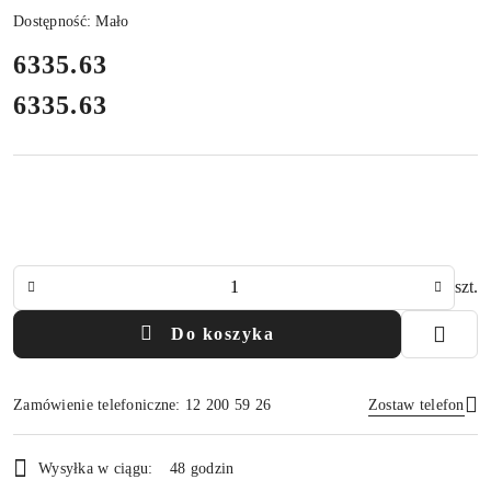
Dostępność:
Mało
cena:
6335.63
6335.63
Cena:
Ilość
szt.
Do koszyka
Zamówienie telefoniczne: 12 200 59 26
Zostaw telefon
Dostępność
Wysyłka w ciągu:
48 godzin
i