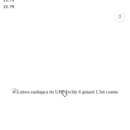
Cena:
21.79
Cena:
21.79