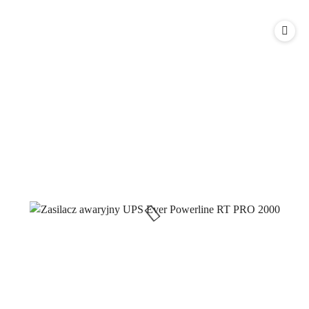
o
statusie: