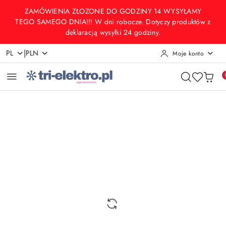
Przejdź do treści głównej
Przejdź do wyszukiwarki
Przejdź do moje konto
Przejdź do menu głównego
Przejdź do opisu produktu
Przejdź do stopki
ZAMÓWIENIA ZŁOZONE DO GODZINY 14 WYSYŁAMY
TEGO SAMEGO DNIA!!! W dni robocze. Dotyczy produktów z
deklaracją wysyłki 24 godziny.
|
PL
PLN
Moje konto