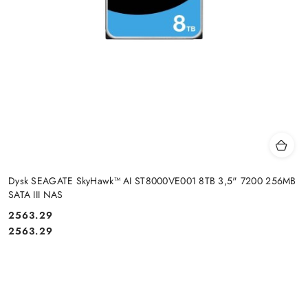
Dysk SEAGATE SkyHawk™ AI ST8000VE001 8TB 3,5" 7200 256MB
SATA III NAS
Cena:
2563.29
Cena:
2563.29