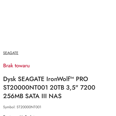
NAZWA
SEAGATE
PRODUCENTA:
Brak towaru
Dysk SEAGATE IronWolf™ PRO
ST20000NT001 20TB 3,5" 7200
256MB SATA III NAS
Symbol:
ST20000NT001