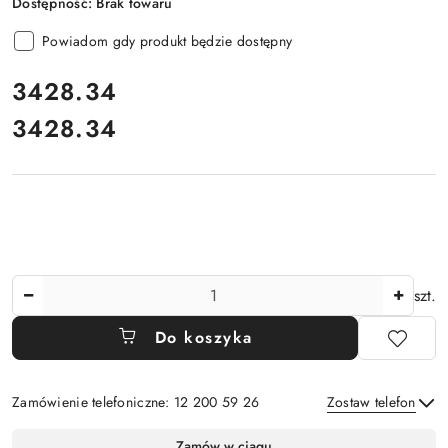
Dostępność:
Brak towaru
Powiadom gdy produkt będzie dostępny
cena:
3428.34
3428.34
Cena:
Ilość
szt.
Do koszyka
Zamówienie telefoniczne: 12 200 59 26
Zostaw telefon
Dostępność
Zamów w ciągu